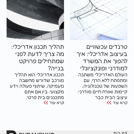
ים עכשוויים
תהליך תכנון אדריכלי:
וב אדריכלי: איך
מה צריך לדעת לפני
ך את המשרד
שמתחילים פרויקט
רני ופונקציונלי
בנייה?
ם האדריכלי משתנה
תכנון אדריכלי הוא תהליך
ח ללא הרף, עם
מורכב שדורש מחשבה
ת של טכנולוגיה,
מעמיקה, שיתוף פעולה וידע
ת ואורח חיים מודרני.
מקצועי. בין אם אתם
 הבית כבר
מתכננים בית פרטי,
וד
קרא עוד
ת