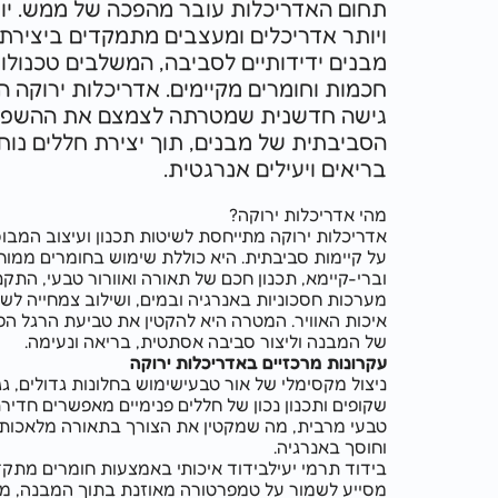
תחום האדריכלות עובר מהפכה של ממש. יותר
ויותר אדריכלים ומעצבים מתמקדים ביצירת
מבנים ידידותיים לסביבה, המשלבים טכנולוגיות
חכמות וחומרים מקיימים. אדריכלות ירוקה היא
גישה חדשנית שמטרתה לצמצם את ההשפעה
הסביבתית של מבנים, תוך יצירת חללים נוחים,
בריאים ויעילים אנרגטית.
מהי אדריכלות ירוקה?
אדריכלות ירוקה מתייחסת לשיטות תכנון ועיצוב המבוססות
על קיימות סביבתית. היא כוללת שימוש בחומרים ממוחזרים
וברי-קיימא, תכנון חכם של תאורה ואוורור טבעי, התקנת
מערכות חסכוניות באנרגיה ובמים, ושילוב צמחייה לשיפור
איכות האוויר. המטרה היא להקטין את טביעת הרגל הפחמנית
של המבנה וליצור סביבה אסתטית, בריאה ונעימה.
עקרונות מרכזיים באדריכלות ירוקה
ניצול מקסימלי של אור טבעישימוש בחלונות גדולים, גגות
שקופים ותכנון נכון של חללים פנימיים מאפשרים חדירת אור
טבעי מרבית, מה שמקטין את הצורך בתאורה מלאכותית
וחוסך באנרגיה.
בידוד תרמי יעילבידוד איכותי באמצעות חומרים מתקדמים
מסייע לשמור על טמפרטורה מאוזנת בתוך המבנה, מצמצם