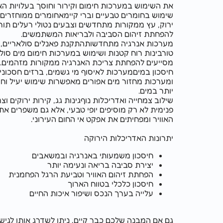
את השימוש במערכות חימום וקירור וחוסך בעלויות האנרגיה.
שימוש בחומרים טבעיים וברי קיימאחומרים ממוחזרים, בטון
ירוק, עץ ממקורות מתחדשים וצבעים נטולי רעלים תורמים
להפחתת זיהום הסביבה ולבריאות המשתמשים.
מערכות אנרגיה מתחדשותהתקנת פאנלים סולאריים,
טורבינות רוח קטנות ושימוש במערכות חימום מים סולאריות
מסייעים להפחתת צריכת האנרגיה ממקורות מזהמים.
חיסכון במיםמערכות לאיסוף מי גשמים, ברזים חסכוניים
ומערכות מחזור מים אפורים מאפשרות שימוש יעיל וחסכוני
יותר במים.
שילוב צמחייה ואדריכלות נוףגינות גג, קירות ירוקים וצמחייה
פנימית לא רק מוסיפים יופי טבעי, אלא גם משפרים את איכות
האוויר ומפחיתים את אפקט אי החום העירוני.
יתרונות האדריכלות הירוקה
חיסכון משמעותי באנרגיה ובמשאבים
יצירת סביבה בריאה ונעימה יותר
הפחתת זיהום האוויר וטביעת הרגל הפחמנית
חיסכון כלכלי בטווח הארוך
עלייה בערך הנכס ושיפור איכות החיים
גם אם המבנה שלכם כבר קיים, ניתן לשדרג אותו לגישה