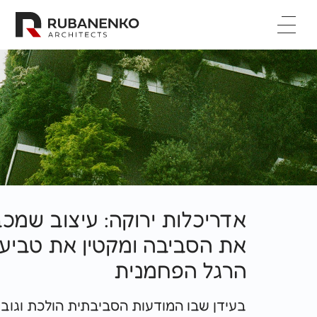
דף בית
אודות
פרויקטים
קריירה
מקרי בוחן
יצירת קשר
English
אדריכלות ירוקה: עיצוב שמכבד
את הסביבה ומקטין את טביעת



הרגל הפחמנית
בעידן שבו המודעות הסביבתית הולכת וגוברת,