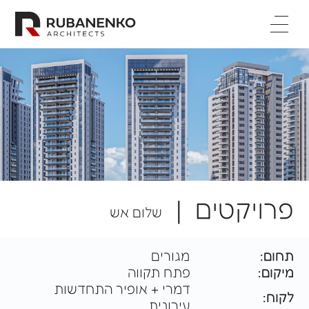
דף בית
אודות
פרויקטים
קריירה
מקרי בוחן
יצירת קשר
English
פרויקטים |
שלום אש



תחום:
מגורים
מיקום:
פתח תקווה
דמרי + אופיר התחדשות
לקוח:
עירונית