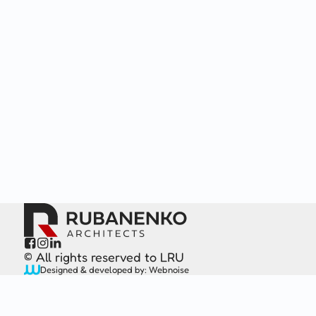



All rights reserved to LRU ©
Designed & developed by: Webnoise