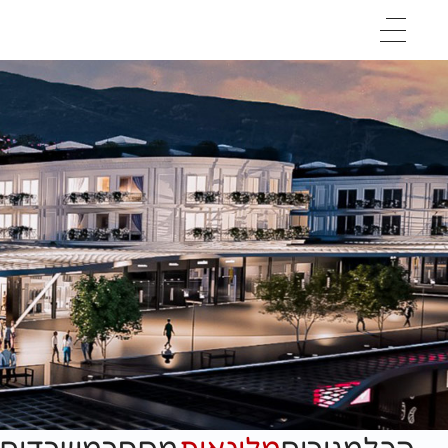
דף בית
אודות
פרויקטים
קריירה
מקרי בוחן
יצירת קשר
English


