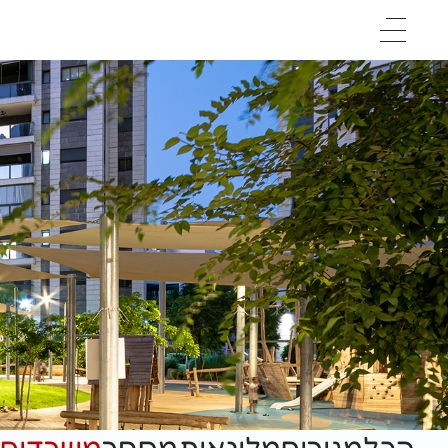
דף בית
אודות
פרויקטים
קריירה
מקרי בוחן
יצירת קשר
English


